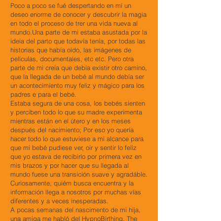
Poco a poco se fué despertando en mí un
deseo enorme de conocer y descubrir la magia
en todo el proceso de trer una vida nueva al
mundo.Una parte de mi estaba asustada por la
ideia del parto que todavía tenía, por todas las
historias que había oído, las imágenes de
películas, documentales, etc etc. Pero otra
parte de mi creía que debía existir otro camino,
que la llegada de un bebé al mundo debía ser
un acontecimiento muy feliz y mágico para los
padres e para el bebé.
Estaba segura de una cosa, los bebés sienten
y perciben todo lo que su madre experimenta
mientras están en el útero y en los meses
después del nacimiento; Por eso yo quería
hacer todo lo que estuviese a mi alcance para
que mi bebé pudiese ver, oir y sentir lo feliz
que yo estava de recibirlo por primera vez en
mis brazos y por hacer que su llegada al
mundo fuese una transición suave y agradáble.
Curiosamente, quiém busca encuentra y la
información llega a nosotros por muchas vías
diferentes y a veces inesperadas.
A pocas semanas del nascimento de mi hija,
una amiga me habló del HypnoBirthing, The